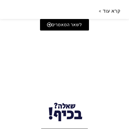
קרא עוד »
לשאר המאמרים
שאלה?
בכיף!